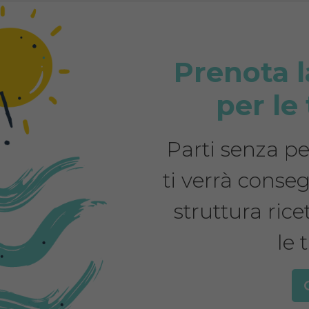
Prenota l
per le
Parti senza pen
ti verrà conseg
struttura rice
le 