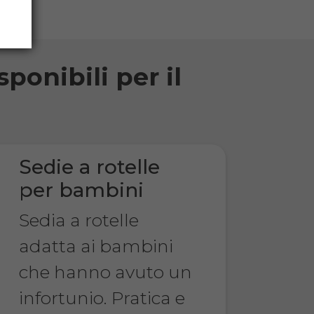
sponibili per il
Sedie a rotelle
per bambini
Sedia a rotelle
adatta ai bambini
che hanno avuto un
infortunio. Pratica e