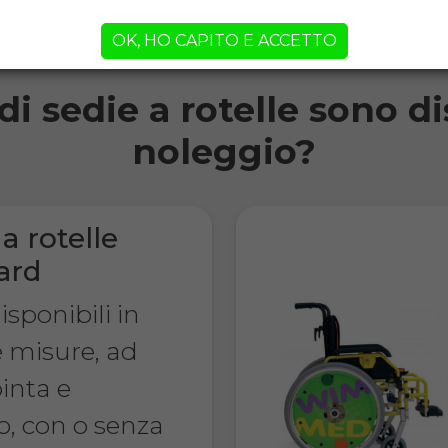
rni!
OK, HO CAPITO E ACCETTO
i sedie a rotelle sono di
noleggio?
a rotelle
ard
sponibili in
e misure, ad
inta e
o, con o senza