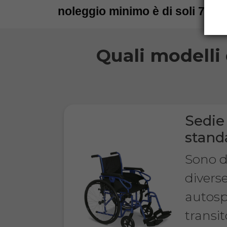
noleggio minimo è di soli 7 gio
Quali modelli d
Sedie 
stand
Sono di
divers
autosp
transit