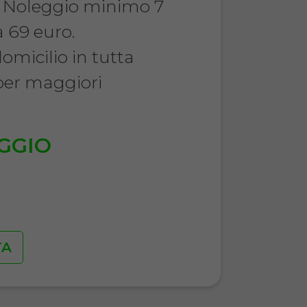
. Noleggio minimo 7
a 69 euro.
micilio in tutta
 per maggiori
GGIO
€
TA