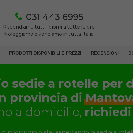
031 443 6995
Rispondiamo tutti i giorni a tutte le ore
Noleggiamo e vendiamo in tutta Italia
PRODOTTI DISPONIBILI E PREZZI
RECENSIONI
D
o sedie a rotelle per d
in provincia di
Mantov
o a domicilio,
richiedi
n infortunio o stai aspettando la sedia a rotel