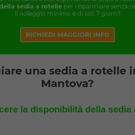
della sedia a rotelle
per risparmiare senza rin
Il noleggio minimo è di soli 7 giorni!
RICHIEDI MAGGIORI INFO
re una sedia a rotelle i
Mantova?
re la disponibilità della sedia a