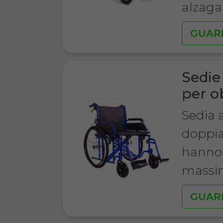
alzag
GUAR
Sedie 
per o
Sedia a
doppia
hanno 
massim
GUAR