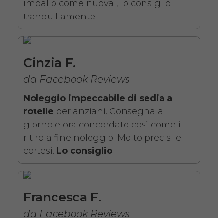
imballo come nuova , lo consiglio
tranquillamente.
Noleggio sedia a rotelle seduta
43 cm con braccioli lunghi
Cinzia F.
estraibili e pedane elevabili
da Facebook Reviews
estraibili. Il noleggio minimo è
Noleggio impeccabile di sedia a
di 7 giorni a partire da 76 euro.
rotelle
per anziani. Consegna al
Consegniamo a domicilio in
giorno e ora concordato così come il
tutta Italia, contattaci per
ritiro a fine noleggio. Molto precisi e
maggiori informazioni.
cortesi.
Lo consiglio
COSTO NOLEGGIO
da 76,01€
Francesca F.
da Facebook Reviews