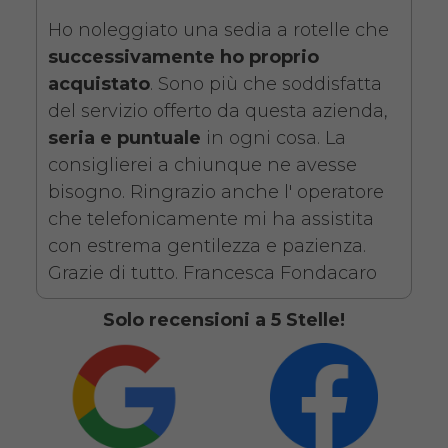
SCHEDA COMPLETA
Ho noleggiato una sedia a rotelle che
successivamente ho proprio
Noleggio Carrozzina
acquistato
. Sono più che soddisfatta
pieghevole ad autospinta
del servizio offerto da questa azienda,
- Con reggigambe -
seria e puntuale
in ogni cosa. La
consiglierei a chiunque ne avesse
Seduta 46 cm
bisogno. Ringrazio anche l' operatore
che telefonicamente mi ha assistita
con estrema gentilezza e pazienza.
Grazie di tutto. Francesca Fondacaro
Solo recensioni a 5 Stelle!
Noleggio sedia a rotelle seduta
46 cm con braccioli lunghi
estraibili e pedane elevabili