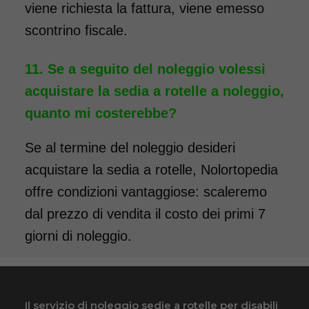
viene richiesta la fattura, viene emesso
Noleggio Carrozzina
scontrino fiscale.
pieghevole per bambini
seduta 35
Se a seguito del noleggio volessi
acquistare la sedia a rotelle a noleggio,
quanto mi costerebbe?
Se al termine del noleggio desideri
acquistare la sedia a rotelle, Nolortopedia
offre condizioni vantaggiose: scaleremo
Noleggio sedia a rotelle per
dal prezzo di vendita il costo dei primi 7
bambini con bracciolo
ribaltabile, schienale
giorni di noleggio.
pieghevole e pedane elevabili.
Il noleggio minimo è di 7
giorni a 89 euro. Consegniamo
Il servizio di noleggio sedie a rotelle per disabili