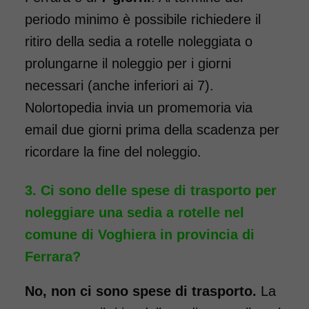
COSTO NOLEGGIO
periodo minimo è possibile richiedere il
da 76,01€
ritiro della sedia a rotelle noleggiata o
prolungarne il noleggio per i giorni
necessari (anche inferiori ai 7).
SCHEDA COMPLETA
Nolortopedia invia un promemoria via
email due giorni prima della scadenza per
Noleggio Carrozzina
ricordare la fine del noleggio.
pieghevole transito -
Seduta 40 cm
Ci sono delle spese di trasporto per
noleggiare una sedia a rotelle nel
comune di Voghiera in provincia di
Ferrara?
No, non ci sono spese di trasporto.
La