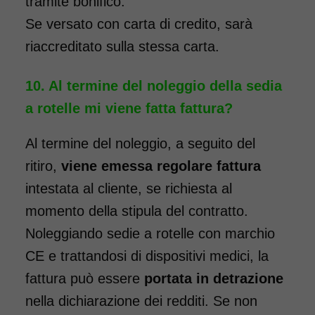
tramite bonifico.
Noleggio sedia a rotelle seduta
Se versato con carta di credito, sarà
46 cm TRANSITO con pedane
riaccreditato sulla stessa carta.
elevabili estraibili. Il noleggio
minimo è di 7 giorni a partire
Al termine del noleggio della sedia
da 76 euro. Consegniamo a
a rotelle mi viene fatta fattura?
domicilio in tutta Italia,
contattaci per maggiori
Al termine del noleggio, a seguito del
informazioni.
ritiro,
viene emessa regolare fattura
intestata al cliente, se richiesta al
COSTO NOLEGGIO
momento della stipula del contratto.
da 76,01€
Noleggiando sedie a rotelle con marchio
CE e trattandosi di dispositivi medici, la
fattura può essere
portata in detrazione
SCHEDA COMPLETA
nella dichiarazione dei redditi. Se non