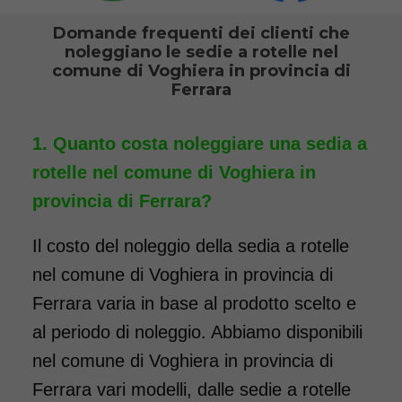
estraibili. Il noleggio minimo è
Domande frequenti dei clienti che
di 7 giorni a partire da 76 euro.
noleggiano le sedie a rotelle nel
Consegniamo a domicilio in
comune di Voghiera in provincia di
Ferrara
tutta Italia, contattaci per
maggiori informazioni.
Quanto costa noleggiare una sedia a
COSTO NOLEGGIO
rotelle nel comune di Voghiera in
da 76,01€
provincia di Ferrara?
Il costo del noleggio della sedia a rotelle
SCHEDA COMPLETA
nel comune di Voghiera in provincia di
Ferrara varia in base al prodotto scelto e
al periodo di noleggio. Abbiamo disponibili
Noleggio Carrozzina
pieghevole transito - Con
nel comune di Voghiera in provincia di
reggigambe - Seduta 40
Ferrara vari modelli, dalle sedie a rotelle