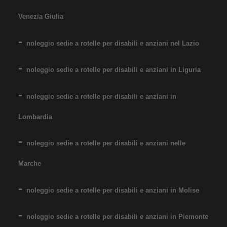
portata fino 160 kg. Noleggio
Venezia Giulia
minimo 7 giorni a 89 euro.
Consegniamo a domicilio in
noleggio sedie a rotelle per disabili e anziani nel Lazio
tutta Italia: contattaci per
maggiori informazioni!
noleggio sedie a rotelle per disabili e anziani in Liguria
COSTO NOLEGGIO
noleggio sedie a rotelle per disabili e anziani in
da 89,00€
Lombardia
noleggio sedie a rotelle per disabili e anziani nelle
SCHEDA COMPLETA
Marche
Noleggio Carrozzina
noleggio sedie a rotelle per disabili e anziani in Molise
pieghevole ad autospinta
- Seduta 60 cm - Obesi
noleggio sedie a rotelle per disabili e anziani in Piemonte