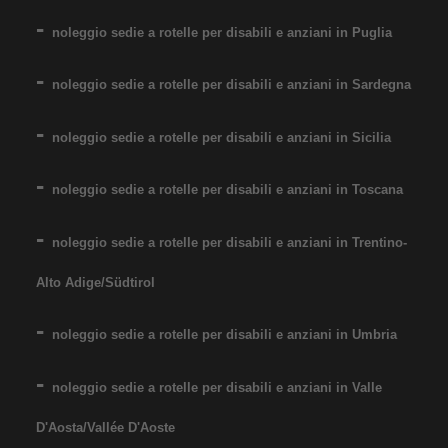
noleggio sedie a rotelle per disabili e anziani in Puglia
noleggio sedie a rotelle per disabili e anziani in Sardegna
noleggio sedie a rotelle per disabili e anziani in Sicilia
Noleggio sedia a rotelle seduta
60 cm, per persone obese,
noleggio sedie a rotelle per disabili e anziani in Toscana
portata fino 160 kg. Noleggio
minimo 7 giorni a 89 euro.
noleggio sedie a rotelle per disabili e anziani in Trentino-
Consegniamo a domicilio in
Alto Adige/Südtirol
tutta Italia: contattaci per
maggiori informazioni!
noleggio sedie a rotelle per disabili e anziani in Umbria
COSTO NOLEGGIO
noleggio sedie a rotelle per disabili e anziani in Valle
da 89,00€
D'Aosta/Vallée D'Aoste