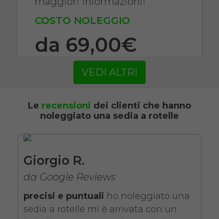
maggiori informazioni!
COSTO NOLEGGIO
da 69,00€
VEDI ALTRI
SCHEDA COMPLETA
Le
recensioni
dei clienti che hanno
noleggiato una sedia a rotelle
Noleggio Carrozzina
pieghevole ad autospinta
- Con reggigambe -
Seduta 43 cm
Giorgio R.
da Google Reviews
precisi e puntuali
ho noleggiato una
sedia a rotelle mi è arrivata con un