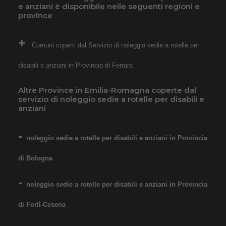
e anziani è disponibile nelle seguenti regioni e
a domicilio in tutta Italia,
province
contattaci per maggiori
informazioni!
Comuni coperti dal Servizio di noleggio sedie a rotelle per
COSTO NOLEGGIO
disabili e anziani in Provincia di Ferrara
da 89,00€
Altre Province in Emilia-Romagna coperte dal
servizio di noleggio sedie a rotelle per disabili e
anziani
SCHEDA COMPLETA
noleggio sedie a rotelle per disabili e anziani in Provincia
Noleggio Carrozzina
di Bologna
pieghevole per bambini e
ragazzi - Seduta 40 cm
noleggio sedie a rotelle per disabili e anziani in Provincia
di Forlì-Cesena