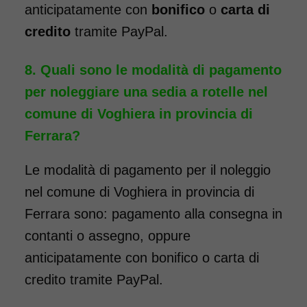
anticipatamente con
bonifico
o
carta di
passaggio da porte e ascensori
credito
tramite PayPal.
stretti. La larghezza totale della
carrozzina è, infatti, di soli 50
Quali sono le modalità di pagamento
cm. La sedia a rotelle può
per noleggiare una sedia a rotelle nel
essere dotata di pedane
comune di Voghiera in provincia di
elevabili, per chi ha la
Ferrara?
necessità, a seguito di un
intervento, di tenere la gamba
Le modalità di pagamento per il noleggio
sollevata. Il noleggio minimo è
nel comune di Voghiera in provincia di
di 7 giorni a partire da 96 euro.
Ferrara sono: pagamento alla consegna in
Consegniamo a domicilio in
contanti o assegno, oppure
tutta Italia, contattaci per
anticipatamente con bonifico o carta di
maggiori informazioni.
credito tramite PayPal.
COSTO NOLEGGIO