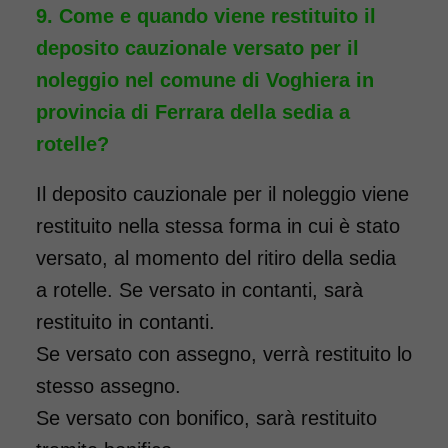
da 96,00€
Come e quando viene restituito il
deposito cauzionale versato per il
noleggio nel comune di Voghiera in
SCHEDA COMPLETA
provincia di Ferrara della sedia a
rotelle?
Noleggio Carrozzina
Il deposito cauzionale per il noleggio viene
pieghevole transito - Con
restituito nella stessa forma in cui è stato
reggigambe - Seduta 46
versato, al momento del ritiro della sedia
cm
a rotelle. Se versato in contanti, sarà
restituito in contanti.
Se versato con assegno, verrà restituito lo
stesso assegno.
Se versato con bonifico, sarà restituito