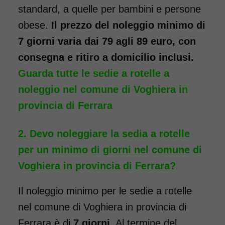
cm
standard, a quelle per bambini e persone
obese.
Il prezzo del noleggio minimo di
7 giorni varia dai 79 agli 89 euro, con
consegna e ritiro a domicilio inclusi.
Guarda tutte le sedie a rotelle a
noleggio nel comune di Voghiera in
provincia di Ferrara
Noleggio sedia a rotelle seduta
40 cm TRANSITO con pedane
Devo noleggiare la sedia a rotelle
elevabili estraibili. Il noleggio
per un minimo di giorni nel comune di
minimo è di 7 giorni a partire
Voghiera in provincia di Ferrara?
da 76 euro. Consegniamo a
domicilio in tutta Italia,
Il noleggio minimo per le sedie a rotelle
contattaci per maggiori
nel comune di Voghiera in provincia di
informazioni.
Ferrara è di
7 giorni
. Al termine del