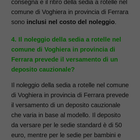
Noleggio sedia a rotelle seduta
consegna e il ritiro della sedia a rotelle nel
40 cm TRANSITO con pedane
comune di Voghiera in provincia di Ferrara
standard estraibili. Noleggio
sono
inclusi nel costo del noleggio
.
minimo 7 giorni a partire da 69
euro. Consegniamo a domicilio
Il noleggio della sedia a rotelle nel
in tutta Italia: contattaci per
comune di Voghiera in provincia di
maggiori informazioni!
Ferrara prevede il versamento di un
deposito cauzionale?
COSTO NOLEGGIO
da 69,00€
Il noleggio della sedia a rotelle nel comune
di Voghiera in provincia di Ferrara prevede
il versamento di un deposito cauzionale
SCHEDA COMPLETA
che varia in base al modello. Il deposito
da versare per le sedie standard è di 50
Noleggio Carrozzina
euro, mentre per le sedie per bambini e