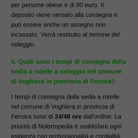
pieghevole ad autospinta
per persone obese è di 80 euro. Il
- con reggigambe -
deposito viene versato alla consegna e
Seduta 55 cm - Obesi
può essere anche un assegno non
incassato. Verrà restituito al termine del
noleggio.
Quali sono i tempi di consegna della
sedia a rotelle a noleggio nel comune
di Voghiera in provincia di Ferrara?
I tempi di consegna della sedia a rotelle
Noleggio sedia a rotelle seduta
55 cm, per persone obese,
nel comune di Voghiera in provincia di
portata fino a 160 kg.
Ferrara sono di
24/48 ore
dall'ordine. La
Carrozzina a doppia crociera,
priorità di Nolortopedia è soddisfare ogni
con forcella anteriore
esigenza con professionalità e cordialità.