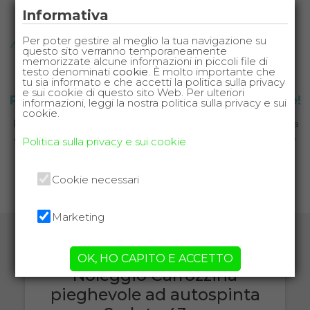
Informativa
Per poter gestire al meglio la tua navigazione su
questo sito verranno temporaneamente
memorizzate alcune informazioni in piccoli file di
testo denominati
cookie
. È molto importante che
tu sia informato e che accetti la politica sulla privacy
e sui cookie di questo sito Web. Per ulteriori
Prenota la sedia a rotelle per le tue vacanze!
informazioni, leggi la nostra politica sulla privacy e sui
cookie.
Parti senza pensieri, la sedia a rotelle ti verrà consegnata
e ritirata presso la struttura ricettiva che hai scelto per le
Politica sulla privacy e sui cookie
tue vacanze.
Cookie necessari
CHIAMA ORA
Marketing
Tutte le sedie a rotelle per disabili e
anziani disponibili per il noleggio
OK, HO CAPITO E ACCETTO
Noleggio Carrozzina
pieghevole ad autospinta