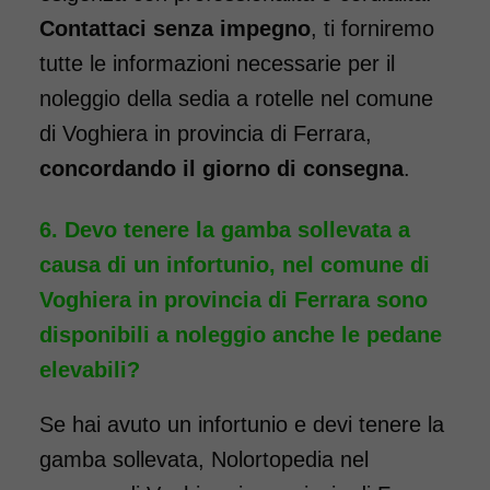
rinforzata. Dotata di pedane
Contattaci senza impegno
, ti forniremo
elevabili, ideale per chi ha
tutte le informazioni necessarie per il
necessità di tenere sollevate le
noleggio della sedia a rotelle nel comune
gambe a seguito di un
di Voghiera in provincia di Ferrara,
intervento. Il noleggio minimo
concordando il giorno di consegna
.
è di 7 giorni a 96 euro.
COSTO NOLEGGIO
Devo tenere la gamba sollevata a
causa di un infortunio, nel comune di
da 96,00€
Voghiera in provincia di Ferrara sono
disponibili a noleggio anche le pedane
SCHEDA COMPLETA
elevabili?
Se hai avuto un infortunio e devi tenere la
Noleggio Carrozzina
gamba sollevata, Nolortopedia nel
pieghevole ad ingombro