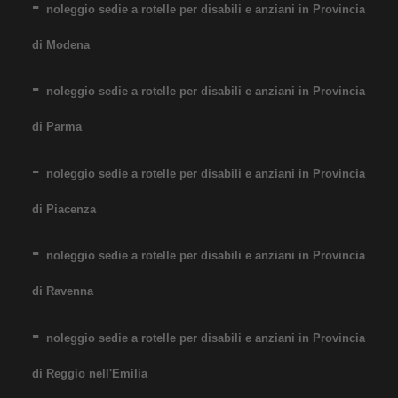
noleggio sedie a rotelle per disabili e anziani in Provincia
di Modena
noleggio sedie a rotelle per disabili e anziani in Provincia
Noleggio sedia a rotelle con
di Parma
pedane estraibili elevabili con
reggigambe. Per bambini e
noleggio sedie a rotelle per disabili e anziani in Provincia
ragazzi dai 9/10 anni. Il
di Piacenza
noleggio minimo è di 7 giorni
a 76 euro. Consegniamo a
noleggio sedie a rotelle per disabili e anziani in Provincia
domicilio in tutta Italia,
di Ravenna
contattaci per maggiori
informazioni!
noleggio sedie a rotelle per disabili e anziani in Provincia
COSTO NOLEGGIO
di Reggio nell'Emilia