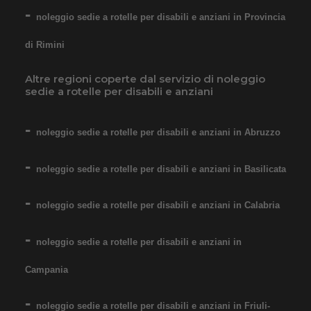
da 76,01€
noleggio sedie a rotelle per disabili e anziani in Provincia
di Rimini
SCHEDA COMPLETA
Altre regioni coperte dal servizio di noleggio
sedie a rotelle per disabili e anziani
Noleggio Carrozzina
pieghevole ad autospinta
noleggio sedie a rotelle per disabili e anziani in Abruzzo
- Seduta 55 cm - Obesi
noleggio sedie a rotelle per disabili e anziani in Basilicata
noleggio sedie a rotelle per disabili e anziani in Calabria
noleggio sedie a rotelle per disabili e anziani in
Campania
Noleggio sedia a rotelle seduta
55 cm, per persone obese,
noleggio sedie a rotelle per disabili e anziani in Friuli-