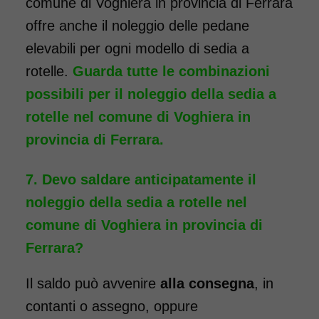
comune di Voghiera in provincia di Ferrara
ridotto - con reggigambe
offre anche il noleggio delle pedane
- Seduta 40 cm
elevabili per ogni modello di sedia a
rotelle.
Guarda tutte le combinazioni
possibili per il noleggio della sedia a
rotelle nel comune di Voghiera in
provincia di Ferrara.
Devo saldare anticipatamente il
noleggio della sedia a rotelle nel
comune di Voghiera in provincia di
Ferrara?
Il saldo può avvenire
alla consegna
, in
Noleggio sedia a rotelle ad
contanti o assegno, oppure
ingombro ridotto, ideale per il