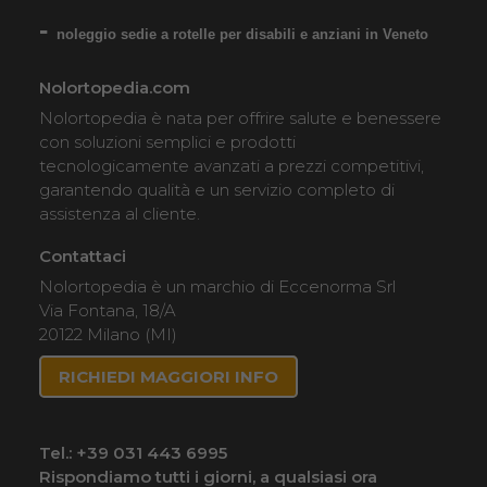
noleggio sedie a rotelle per disabili e anziani in Veneto
SCHEDA COMPLETA
Nolortopedia.com
Nolortopedia è nata per offrire salute e benessere
Noleggio Carrozzina
con soluzioni semplici e prodotti
pieghevole ad autospinta
tecnologicamente avanzati a prezzi competitivi,
garantendo qualità e un servizio completo di
- con reggigambe -
assistenza al cliente.
Seduta 60 cm - Obesi
Contattaci
Nolortopedia è un marchio di Eccenorma Srl
Via Fontana, 18/A
20122 Milano (MI)
RICHIEDI MAGGIORI INFO
Tel.:
+39 031 443 6995
Rispondiamo tutti i giorni, a qualsiasi ora