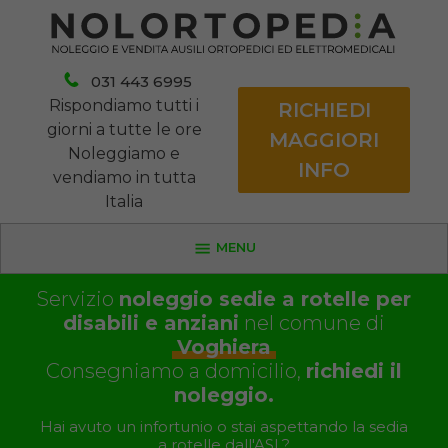
031 443 6995
Rispondiamo tutti i
RICHIEDI
giorni a tutte le ore
MAGGIORI
Noleggiamo e
INFO
vendiamo in tutta
Italia
MENU
Servizio
noleggio sedie a rotelle per
disabili e anziani
nel comune di
Voghiera
Consegniamo a domicilio,
richiedi il
noleggio.
Hai avuto un infortunio o stai aspettando la sedia
a rotelle dall'ASL?