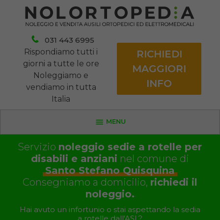
031 443 6995
Rispondiamo tutti i
RICHIEDI
giorni a tutte le ore
MAGGIORI
Noleggiamo e
INFO
vendiamo in tutta
Italia
MENU
Servizio
noleggio sedie a rotelle per
disabili e anziani
nel comune di
Santo Stefano Quisquina
Consegniamo a domicilio,
richiedi il
noleggio.
Hai avuto un infortunio o stai aspettando la sedia
a rotelle dall'ASL?