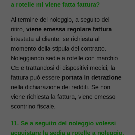
a rotelle mi viene fatta fattura?
SCHEDA COMPLETA
Al termine del noleggio, a seguito del
ritiro,
viene emessa regolare fattura
Noleggio Carrozzina
intestata al cliente, se richiesta al
pieghevole per bambini
seduta 35
momento della stipula del contratto.
Noleggiando sedie a rotelle con marchio
CE e trattandosi di dispositivi medici, la
fattura può essere
portata in detrazione
nella dichiarazione dei redditi. Se non
viene richiesta la fattura, viene emesso
scontrino fiscale.
Noleggio sedia a rotelle per
bambini con bracciolo
Se a seguito del noleggio volessi
ribaltabile, schienale
acquistare la sedia a rotelle a noleggio,