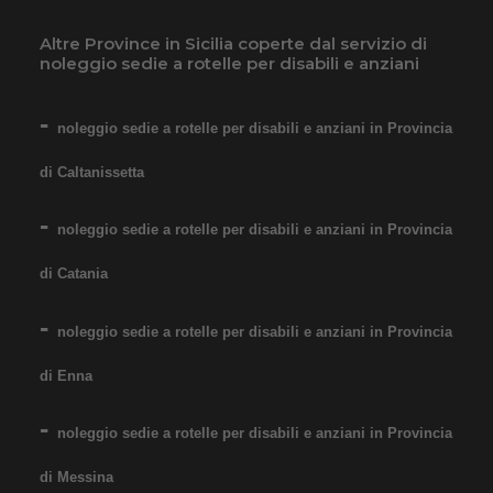
ragazzi - Seduta 40 cm
Altre Province in Sicilia coperte dal servizio di
noleggio sedie a rotelle per disabili e anziani
noleggio sedie a rotelle per disabili e anziani in Provincia
di Caltanissetta
Noleggio sedia a rotelle con
noleggio sedie a rotelle per disabili e anziani in Provincia
pedane estraibili elevabili con
di Catania
reggigambe. Per bambini e
ragazzi dai 9/10 anni. Il
noleggio sedie a rotelle per disabili e anziani in Provincia
noleggio minimo è di 7 giorni
di Enna
a 76 euro. Consegniamo a
domicilio in tutta Italia,
noleggio sedie a rotelle per disabili e anziani in Provincia
contattaci per maggiori
di Messina