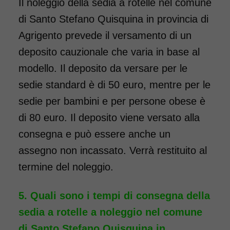
Il noleggio della sedia a rotelle nel comune
di Santo Stefano Quisquina in provincia di
Noleggio Carrozzina
Agrigento prevede il versamento di un
pieghevole ad autospinta
deposito cauzionale che varia in base al
- con reggigambe -
modello. Il deposito da versare per le
Seduta 55 cm - Obesi
sedie standard è di 50 euro, mentre per le
sedie per bambini e per persone obese è
di 80 euro. Il deposito viene versato alla
consegna e può essere anche un
assegno non incassato. Verrà restituito al
termine del noleggio.
Quali sono i tempi di consegna della
Noleggio sedia a rotelle seduta
sedia a rotelle a noleggio nel comune
55 cm, per persone obese,
di Santo Stefano Quisquina in