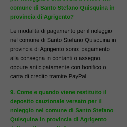
maggiori informazioni.
comune di Santo Stefano Quisquina in
provincia di Agrigento?
COSTO NOLEGGIO
da 96,00€
Le modalità di pagamento per il noleggio
nel comune di Santo Stefano Quisquina in
provincia di Agrigento sono: pagamento
SCHEDA COMPLETA
alla consegna in contanti o assegno,
oppure anticipatamente con bonifico o
Noleggio Carrozzina
carta di credito tramite PayPal.
pieghevole transito - Con
reggigambe - Seduta 46
Come e quando viene restituito il
cm
deposito cauzionale versato per il
noleggio nel comune di Santo Stefano
Quisquina in provincia di Agrigento