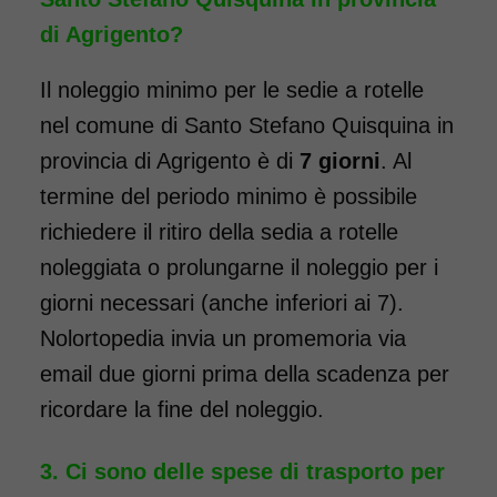
domicilio in tutta Italia,
di Agrigento?
contattaci per maggiori
informazioni.
Il noleggio minimo per le sedie a rotelle
COSTO NOLEGGIO
nel comune di Santo Stefano Quisquina in
da 76,01€
provincia di Agrigento è di
7 giorni
. Al
termine del periodo minimo è possibile
richiedere il ritiro della sedia a rotelle
SCHEDA COMPLETA
noleggiata o prolungarne il noleggio per i
giorni necessari (anche inferiori ai 7).
Noleggio Carrozzina
Nolortopedia invia un promemoria via
pieghevole transito -
email due giorni prima della scadenza per
Seduta 40 cm
ricordare la fine del noleggio.
Ci sono delle spese di trasporto per