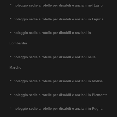
Noleggio Carrozzina
noleggio sedie a rotelle per disabili e anziani nel Lazio
pieghevole ad autospinta
- Seduta 60 cm - Obesi
noleggio sedie a rotelle per disabili e anziani in Liguria
noleggio sedie a rotelle per disabili e anziani in
Lombardia
noleggio sedie a rotelle per disabili e anziani nelle
Noleggio sedia a rotelle seduta
Marche
60 cm, per persone obese,
portata fino 160 kg. Noleggio
noleggio sedie a rotelle per disabili e anziani in Molise
minimo 7 giorni a 89 euro.
Consegniamo a domicilio in
noleggio sedie a rotelle per disabili e anziani in Piemonte
tutta Italia: contattaci per
noleggio sedie a rotelle per disabili e anziani in Puglia
maggiori informazioni!