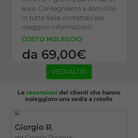
euro. Consegniamo a domicilio
in tutta Italia: contattaci per
maggiori informazioni!
COSTO NOLEGGIO
da 69,00€
VEDI ALTRI
SCHEDA COMPLETA
Le
recensioni
dei clienti che hanno
noleggiato una sedia a rotelle
Noleggio Carrozzina
pieghevole ad autospinta
- Con reggigambe -
Seduta 43 cm
Giorgio R.
da Google Reviews