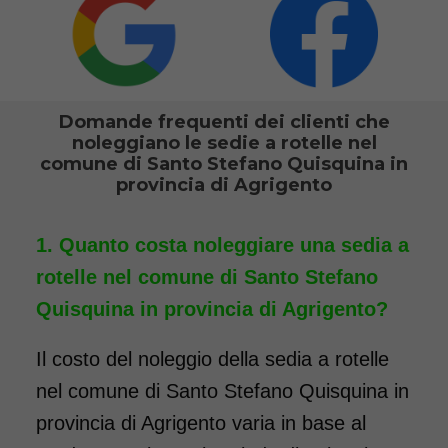
Noleggio sedia a rotelle seduta
46 cm con braccioli lunghi
estraibili e pedane elevabili
estraibili. Il noleggio minimo è
Domande frequenti dei clienti che
di 7 giorni a partire da 76 euro.
noleggiano le sedie a rotelle nel
Consegniamo a domicilio in
comune di Santo Stefano Quisquina in
provincia di Agrigento
tutta Italia, contattaci per
maggiori informazioni.
Quanto costa noleggiare una sedia a
COSTO NOLEGGIO
rotelle nel comune di Santo Stefano
da 76,01€
Quisquina in provincia di Agrigento?
Il costo del noleggio della sedia a rotelle
SCHEDA COMPLETA
nel comune di Santo Stefano Quisquina in
provincia di Agrigento varia in base al