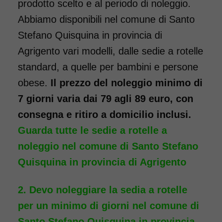
prodotto scelto e al periodo di noleggio.
Noleggio Carrozzina
pieghevole transito - Con
Abbiamo disponibili nel comune di Santo
reggigambe - Seduta 40
Stefano Quisquina in provincia di
cm
Agrigento vari modelli, dalle sedie a rotelle
standard, a quelle per bambini e persone
obese.
Il prezzo del noleggio minimo di
7 giorni varia dai 79 agli 89 euro, con
consegna e ritiro a domicilio inclusi.
Guarda tutte le sedie a rotelle a
noleggio nel comune di Santo Stefano
Noleggio sedia a rotelle seduta
Quisquina in provincia di Agrigento
40 cm TRANSITO con pedane
elevabili estraibili. Il noleggio
Devo noleggiare la sedia a rotelle
minimo è di 7 giorni a partire
per un minimo di giorni nel comune di
da 76 euro. Consegniamo a
Santo Stefano Quisquina in provincia