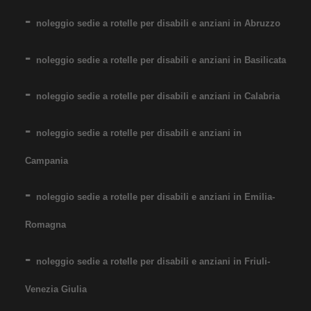
Noleggio sedia a rotelle seduta
noleggio sedie a rotelle per disabili e anziani in Abruzzo
55 cm, per persone obese,
noleggio sedie a rotelle per disabili e anziani in Basilicata
portata fino 160 kg. Noleggio
minimo 7 giorni a 89 euro.
noleggio sedie a rotelle per disabili e anziani in Calabria
Consegniamo a domicilio in
tutta Italia: contattaci per
noleggio sedie a rotelle per disabili e anziani in
maggiori informazioni!
Campania
COSTO NOLEGGIO
noleggio sedie a rotelle per disabili e anziani in Emilia-
da 89,00€
Romagna
SCHEDA COMPLETA
noleggio sedie a rotelle per disabili e anziani in Friuli-
Venezia Giulia