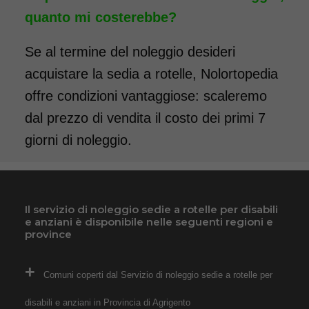
pieghevole e pedane elevabili.
quanto mi costerebbe?
Il noleggio minimo è di 7
giorni a 89 euro. Consegniamo
Se al termine del noleggio desideri
a domicilio in tutta Italia,
acquistare la sedia a rotelle, Nolortopedia
contattaci per maggiori
offre condizioni vantaggiose: scaleremo
informazioni!
dal prezzo di vendita il costo dei primi 7
COSTO NOLEGGIO
giorni di noleggio.
da 89,00€
Il servizio di noleggio sedie a rotelle per disabili
e anziani è disponibile nelle seguenti regioni e
SCHEDA COMPLETA
province
Noleggio Carrozzina
Comuni coperti dal Servizio di noleggio sedie a rotelle per
pieghevole per bambini e
disabili e anziani in Provincia di Agrigento