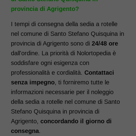
portata fino a 160 kg.
provincia di Agrigento?
Carrozzina a doppia crociera,
con forcella anteriore
I tempi di consegna della sedia a rotelle
rinforzata. Dotata di pedane
nel comune di Santo Stefano Quisquina in
elevabili, ideale per chi ha
provincia di Agrigento sono di
24/48 ore
necessità di tenere sollevate le
dall'ordine. La priorità di Nolortopedia è
gambe a seguito di un
soddisfare ogni esigenza con
intervento. Il noleggio minimo
professionalità e cordialità.
Contattaci
è di 7 giorni a 96 euro.
senza impegno
, ti forniremo tutte le
COSTO NOLEGGIO
informazioni necessarie per il noleggio
da 96,00€
della sedia a rotelle nel comune di Santo
Stefano Quisquina in provincia di
Agrigento,
concordando il giorno di
SCHEDA COMPLETA
consegna
.