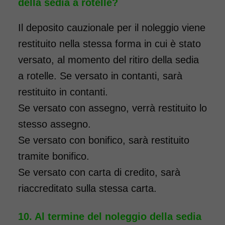
della sedia a rotelle?
Il deposito cauzionale per il noleggio viene
restituito nella stessa forma in cui è stato
Noleggio sedia a rotelle seduta
versato, al momento del ritiro della sedia
46 cm TRANSITO con pedane
a rotelle. Se versato in contanti, sarà
elevabili estraibili. Il noleggio
restituito in contanti.
minimo è di 7 giorni a partire
Se versato con assegno, verrà restituito lo
da 76 euro. Consegniamo a
stesso assegno.
domicilio in tutta Italia,
Se versato con bonifico, sarà restituito
contattaci per maggiori
tramite bonifico.
informazioni.
Se versato con carta di credito, sarà
COSTO NOLEGGIO
riaccreditato sulla stessa carta.
da 76,01€
Al termine del noleggio della sedia