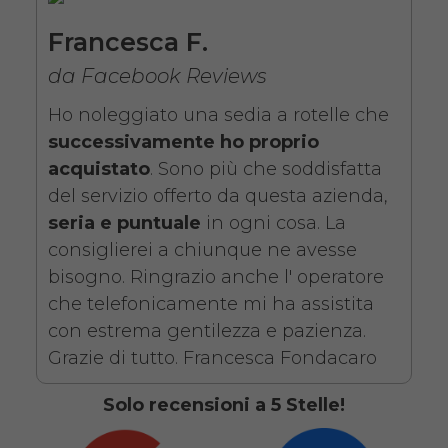
da 76,01€
Francesca F.
da Facebook Reviews
SCHEDA COMPLETA
Ho noleggiato una sedia a rotelle che
successivamente ho proprio
Noleggio Carrozzina
acquistato
. Sono più che soddisfatta
pieghevole ad autospinta
del servizio offerto da questa azienda,
- Con reggigambe -
seria e puntuale
in ogni cosa. La
consiglierei a chiunque ne avesse
Seduta 46 cm
bisogno. Ringrazio anche l' operatore
che telefonicamente mi ha assistita
con estrema gentilezza e pazienza.
Grazie di tutto. Francesca Fondacaro
Solo recensioni a 5 Stelle!