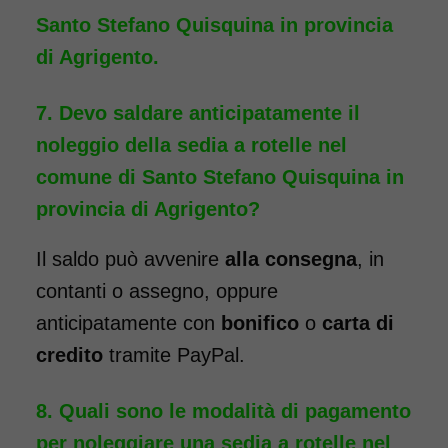
Santo Stefano Quisquina in provincia
Noleggio sedia a rotelle ad
di Agrigento.
ingombro ridotto, ideale per il
passaggio da porte e ascensori
Devo saldare anticipatamente il
stretti. La larghezza totale della
noleggio della sedia a rotelle nel
carrozzina è, infatti, di soli 50
comune di Santo Stefano Quisquina in
cm. La sedia a rotelle può
provincia di Agrigento?
essere dotata di pedane
Il saldo può avvenire
alla consegna
, in
elevabili, per chi ha la
contanti o assegno, oppure
necessità, a seguito di un
intervento, di tenere la gamba
anticipatamente con
bonifico
o
carta di
sollevata. Il noleggio minimo è
credito
tramite PayPal.
di 7 giorni a partire da 96 euro.
Quali sono le modalità di pagamento
Consegniamo a domicilio in
tutta Italia, contattaci per
per noleggiare una sedia a rotelle nel