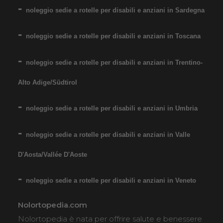
COSTO NOLEGGIO
noleggio sedie a rotelle per disabili e anziani in Sardegna
da 89,00€
noleggio sedie a rotelle per disabili e anziani in Toscana
noleggio sedie a rotelle per disabili e anziani in Trentino-
SCHEDA COMPLETA
Alto Adige/Südtirol
Noleggio Carrozzina
noleggio sedie a rotelle per disabili e anziani in Umbria
pieghevole ad autospinta
- con reggigambe -
noleggio sedie a rotelle per disabili e anziani in Valle
Seduta 60 cm - Obesi
D'Aosta/Vallée D'Aoste
noleggio sedie a rotelle per disabili e anziani in Veneto
Nolortopedia.com
Nolortopedia è nata per offrire salute e benessere