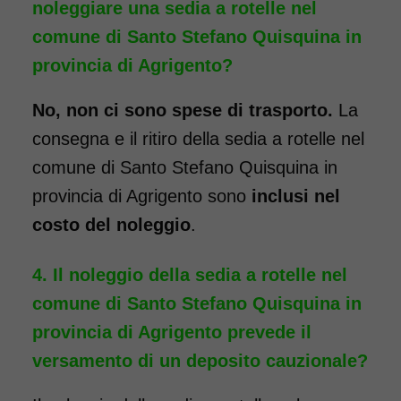
noleggiare una sedia a rotelle nel
comune di Santo Stefano Quisquina in
provincia di Agrigento?
Noleggio sedia a rotelle seduta
40 cm TRANSITO con pedane
No, non ci sono spese di trasporto.
La
standard estraibili. Noleggio
consegna e il ritiro della sedia a rotelle nel
minimo 7 giorni a partire da 69
comune di Santo Stefano Quisquina in
euro. Consegniamo a domicilio
provincia di Agrigento sono
inclusi nel
in tutta Italia: contattaci per
costo del noleggio
.
maggiori informazioni!
Il noleggio della sedia a rotelle nel
COSTO NOLEGGIO
comune di Santo Stefano Quisquina in
da 69,00€
provincia di Agrigento prevede il
versamento di un deposito cauzionale?
SCHEDA COMPLETA