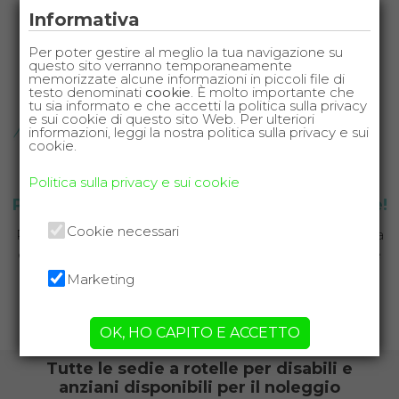
Informativa
Per poter gestire al meglio la tua navigazione su
questo sito verranno temporaneamente
memorizzate alcune informazioni in piccoli file di
testo denominati
cookie
. È molto importante che
tu sia informato e che accetti la politica sulla privacy
e sui cookie di questo sito Web. Per ulteriori
informazioni, leggi la nostra politica sulla privacy e sui
cookie.
Politica sulla privacy e sui cookie
Prenota la sedia a rotelle per le tue vacanze!
Cookie necessari
Parti senza pensieri, la sedia a rotelle ti verrà consegnata
e ritirata presso la struttura ricettiva che hai scelto per le
tue vacanze.
Marketing
CHIAMA ORA
OK, HO CAPITO E ACCETTO
Tutte le sedie a rotelle per disabili e
anziani disponibili per il noleggio