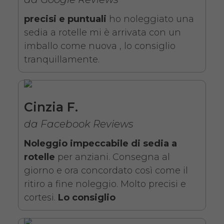
precisi e puntuali
ho noleggiato una
sedia a rotelle mi è arrivata con un
imballo come nuova , lo consiglio
tranquillamente.
Noleggio sedia a rotelle seduta
43 cm con braccioli lunghi
Cinzia F.
estraibili e pedane elevabili
da Facebook Reviews
estraibili. Il noleggio minimo è
Noleggio impeccabile di sedia a
di 7 giorni a partire da 76 euro.
rotelle
per anziani. Consegna al
Consegniamo a domicilio in
giorno e ora concordato così come il
tutta Italia, contattaci per
ritiro a fine noleggio. Molto precisi e
maggiori informazioni.
cortesi.
Lo consiglio
COSTO NOLEGGIO