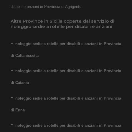
ragazzi - Seduta 40 cm
disabili e anziani in Provincia di Agrigento
Altre Province in Sicilia coperte dal servizio di
noleggio sedie a rotelle per disabili e anziani
noleggio sedie a rotelle per disabili e anziani in Provincia
di Caltanissetta
Noleggio sedia a rotelle con
pedane estraibili elevabili con
noleggio sedie a rotelle per disabili e anziani in Provincia
reggigambe. Per bambini e
di Catania
ragazzi dai 9/10 anni. Il
noleggio minimo è di 7 giorni
noleggio sedie a rotelle per disabili e anziani in Provincia
a 76 euro. Consegniamo a
di Enna
domicilio in tutta Italia,
contattaci per maggiori
noleggio sedie a rotelle per disabili e anziani in Provincia