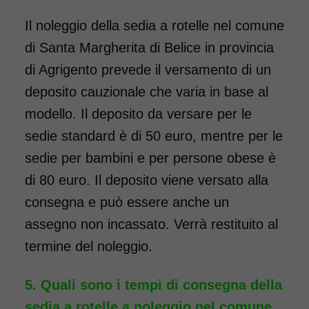
Il noleggio della sedia a rotelle nel comune
Noleggio Carrozzina
di Santa Margherita di Belice in provincia
pieghevole ad autospinta
di Agrigento prevede il versamento di un
- con reggigambe -
deposito cauzionale che varia in base al
Seduta 55 cm - Obesi
modello. Il deposito da versare per le
sedie standard è di 50 euro, mentre per le
sedie per bambini e per persone obese è
di 80 euro. Il deposito viene versato alla
consegna e può essere anche un
assegno non incassato. Verrà restituito al
termine del noleggio.
Noleggio sedia a rotelle seduta
Quali sono i tempi di consegna della
55 cm, per persone obese,
sedia a rotelle a noleggio nel comune