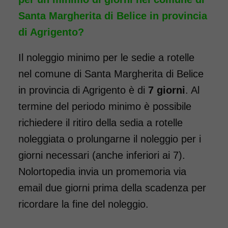
domicilio in tutta Italia,
Santa Margherita di Belice in provincia
contattaci per maggiori
informazioni.
di Agrigento?
COSTO NOLEGGIO
Il noleggio minimo per le sedie a rotelle
da 76,01€
nel comune di Santa Margherita di Belice
in provincia di Agrigento è di
7 giorni
. Al
termine del periodo minimo è possibile
SCHEDA COMPLETA
richiedere il ritiro della sedia a rotelle
noleggiata o prolungarne il noleggio per i
Noleggio Carrozzina
giorni necessari (anche inferiori ai 7).
pieghevole transito -
Nolortopedia invia un promemoria via
Seduta 40 cm
email due giorni prima della scadenza per
ricordare la fine del noleggio.