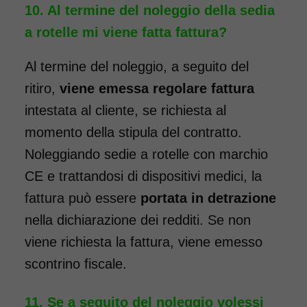
Al termine del noleggio della sedia
SCHEDA COMPLETA
a rotelle mi viene fatta fattura?
Al termine del noleggio, a seguito del
Noleggio Carrozzina
ritiro,
viene emessa regolare fattura
pieghevole per bambini
seduta 35
intestata al cliente, se richiesta al
momento della stipula del contratto.
Noleggiando sedie a rotelle con marchio
CE e trattandosi di dispositivi medici, la
fattura può essere
portata in detrazione
nella dichiarazione dei redditi. Se non
viene richiesta la fattura, viene emesso
Noleggio sedia a rotelle per
scontrino fiscale.
bambini con bracciolo
ribaltabile, schienale
Se a seguito del noleggio volessi