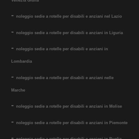
Noleggio Carrozzina
Venezia Giulia
pieghevole ad autospinta
noleggio sedie a rotelle per disabili e anziani nel Lazio
- Seduta 60 cm - Obesi
noleggio sedie a rotelle per disabili e anziani in Liguria
noleggio sedie a rotelle per disabili e anziani in
Lombardia
Noleggio sedia a rotelle seduta
noleggio sedie a rotelle per disabili e anziani nelle
60 cm, per persone obese,
Marche
portata fino 160 kg. Noleggio
minimo 7 giorni a 89 euro.
noleggio sedie a rotelle per disabili e anziani in Molise
Consegniamo a domicilio in
tutta Italia: contattaci per
noleggio sedie a rotelle per disabili e anziani in Piemonte
maggiori informazioni!
noleggio sedie a rotelle per disabili e anziani in Puglia