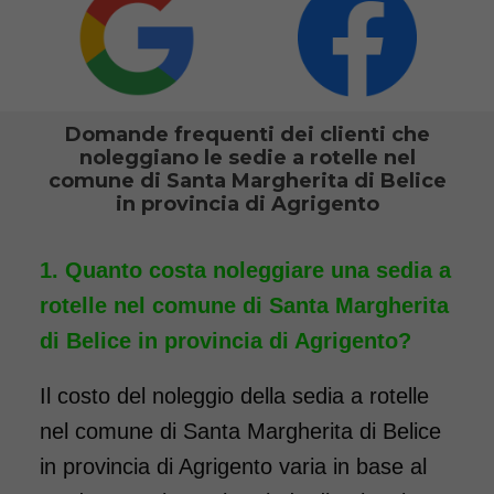
Noleggio sedia a rotelle seduta
46 cm con braccioli lunghi
estraibili e pedane elevabili
estraibili. Il noleggio minimo è
Domande frequenti dei clienti che
di 7 giorni a partire da 76 euro.
noleggiano le sedie a rotelle nel
Consegniamo a domicilio in
comune di Santa Margherita di Belice
in provincia di Agrigento
tutta Italia, contattaci per
maggiori informazioni.
Quanto costa noleggiare una sedia a
COSTO NOLEGGIO
rotelle nel comune di Santa Margherita
da 76,01€
di Belice in provincia di Agrigento?
Il costo del noleggio della sedia a rotelle
SCHEDA COMPLETA
nel comune di Santa Margherita di Belice
in provincia di Agrigento varia in base al