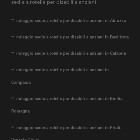
sedie a rotelle per disabili e anziani
Noleggio sedia a rotelle seduta
55 cm, per persone obese,
noleggio sedie a rotelle per disabili e anziani in Abruzzo
portata fino 160 kg. Noleggio
noleggio sedie a rotelle per disabili e anziani in Basilicata
minimo 7 giorni a 89 euro.
Consegniamo a domicilio in
noleggio sedie a rotelle per disabili e anziani in Calabria
tutta Italia: contattaci per
maggiori informazioni!
noleggio sedie a rotelle per disabili e anziani in
COSTO NOLEGGIO
Campania
da 89,00€
noleggio sedie a rotelle per disabili e anziani in Emilia-
Romagna
SCHEDA COMPLETA
noleggio sedie a rotelle per disabili e anziani in Friuli-