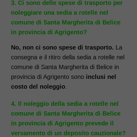
Ci sono delle spese di trasporto per
noleggiare una sedia a rotelle nel
comune di Santa Margherita di Belice
Noleggio sedia a rotelle seduta
in provincia di Agrigento?
40 cm TRANSITO con pedane
standard estraibili. Noleggio
No, non ci sono spese di trasporto.
La
minimo 7 giorni a partire da 69
consegna e il ritiro della sedia a rotelle nel
euro. Consegniamo a domicilio
comune di Santa Margherita di Belice in
in tutta Italia: contattaci per
provincia di Agrigento sono
inclusi nel
maggiori informazioni!
costo del noleggio
.
COSTO NOLEGGIO
Il noleggio della sedia a rotelle nel
da 69,00€
comune di Santa Margherita di Belice
in provincia di Agrigento prevede il
versamento di un deposito cauzionale?
SCHEDA COMPLETA