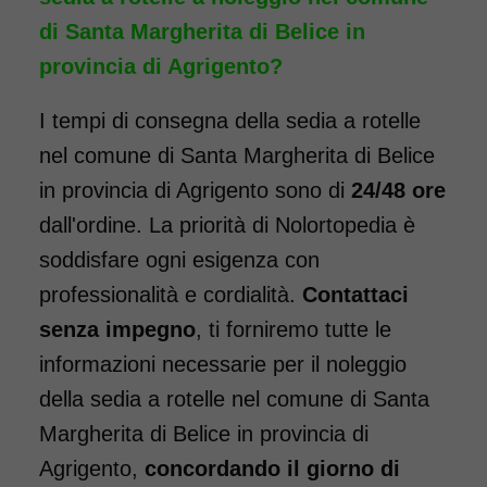
portata fino a 160 kg.
di Santa Margherita di Belice in
Carrozzina a doppia crociera,
provincia di Agrigento?
con forcella anteriore
rinforzata. Dotata di pedane
I tempi di consegna della sedia a rotelle
elevabili, ideale per chi ha
nel comune di Santa Margherita di Belice
necessità di tenere sollevate le
in provincia di Agrigento sono di
24/48 ore
gambe a seguito di un
dall'ordine. La priorità di Nolortopedia è
intervento. Il noleggio minimo
soddisfare ogni esigenza con
è di 7 giorni a 96 euro.
professionalità e cordialità.
Contattaci
COSTO NOLEGGIO
senza impegno
, ti forniremo tutte le
da 96,00€
informazioni necessarie per il noleggio
della sedia a rotelle nel comune di Santa
Margherita di Belice in provincia di
SCHEDA COMPLETA
Agrigento,
concordando il giorno di