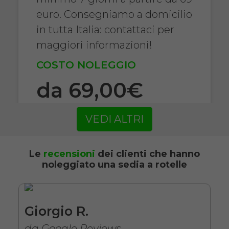
euro. Consegniamo a domicilio
in tutta Italia: contattaci per
maggiori informazioni!
COSTO NOLEGGIO
da 69,00€
VEDI ALTRI
SCHEDA COMPLETA
Le
recensioni
dei clienti che hanno
noleggiato una sedia a rotelle
Noleggio Carrozzina
pieghevole ad autospinta
- Con reggigambe -
Seduta 43 cm
Giorgio R.
da Google Reviews