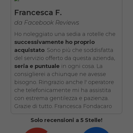
da 76,01€
Francesca F.
da Facebook Reviews
SCHEDA COMPLETA
Ho noleggiato una sedia a rotelle che
successivamente ho proprio
Noleggio Carrozzina
acquistato
. Sono più che soddisfatta
pieghevole ad autospinta
del servizio offerto da questa azienda,
- Con reggigambe -
seria e puntuale
in ogni cosa. La
consiglierei a chiunque ne avesse
Seduta 46 cm
bisogno. Ringrazio anche l' operatore
che telefonicamente mi ha assistita
con estrema gentilezza e pazienza.
Grazie di tutto. Francesca Fondacaro
Solo recensioni a 5 Stelle!