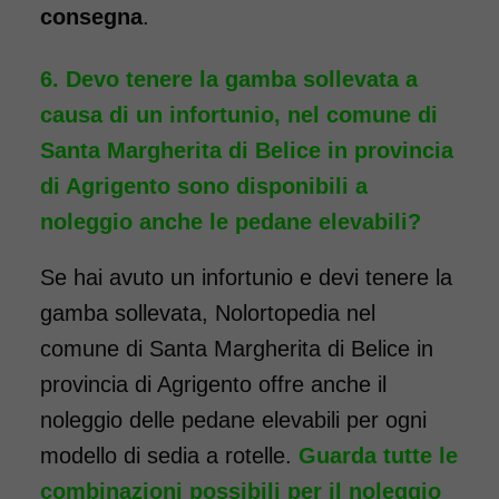
consegna
.
Noleggio Carrozzina
pieghevole ad ingombro
Devo tenere la gamba sollevata a
ridotto - con reggigambe
causa di un infortunio, nel comune di
- Seduta 40 cm
Santa Margherita di Belice in provincia
di Agrigento sono disponibili a
noleggio anche le pedane elevabili?
Se hai avuto un infortunio e devi tenere la
gamba sollevata, Nolortopedia nel
comune di Santa Margherita di Belice in
provincia di Agrigento offre anche il
noleggio delle pedane elevabili per ogni
modello di sedia a rotelle.
Guarda tutte le
combinazioni possibili per il noleggio