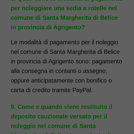
maggiori informazioni.
per noleggiare una sedia a rotelle nel
comune di Santa Margherita di Belice
COSTO NOLEGGIO
in provincia di Agrigento?
da 96,00€
Le modalità di pagamento per il noleggio
nel comune di Santa Margherita di Belice
SCHEDA COMPLETA
in provincia di Agrigento sono: pagamento
alla consegna in contanti o assegno,
Noleggio Carrozzina
oppure anticipatamente con bonifico o
pieghevole transito - Con
carta di credito tramite PayPal.
reggigambe - Seduta 46
cm
Come e quando viene restituito il
deposito cauzionale versato per il
noleggio nel comune di Santa