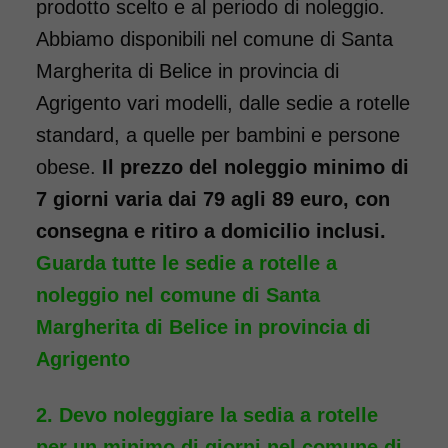
prodotto scelto e al periodo di noleggio.
Noleggio Carrozzina
pieghevole transito - Con
Abbiamo disponibili nel comune di Santa
reggigambe - Seduta 40
Margherita di Belice in provincia di
cm
Agrigento vari modelli, dalle sedie a rotelle
standard, a quelle per bambini e persone
obese.
Il prezzo del noleggio minimo di
7 giorni varia dai 79 agli 89 euro, con
consegna e ritiro a domicilio inclusi.
Guarda tutte le sedie a rotelle a
noleggio nel comune di Santa
Noleggio sedia a rotelle seduta
Margherita di Belice in provincia di
40 cm TRANSITO con pedane
Agrigento
elevabili estraibili. Il noleggio
minimo è di 7 giorni a partire
Devo noleggiare la sedia a rotelle
da 76 euro. Consegniamo a
per un minimo di giorni nel comune di