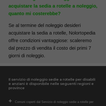
pieghevole e pedane elevabili.
acquistare la sedia a rotelle a noleggio,
Il noleggio minimo è di 7
quanto mi costerebbe?
giorni a 89 euro. Consegniamo
a domicilio in tutta Italia,
Se al termine del noleggio desideri
contattaci per maggiori
acquistare la sedia a rotelle, Nolortopedia
informazioni!
offre condizioni vantaggiose: scaleremo
COSTO NOLEGGIO
dal prezzo di vendita il costo dei primi 7
da 89,00€
giorni di noleggio.
SCHEDA COMPLETA
Il servizio di noleggio sedie a rotelle per disabili
e anziani è disponibile nelle seguenti regioni e
province
Noleggio Carrozzina
pieghevole per bambini e
Comuni coperti dal Servizio di noleggio sedie a rotelle per