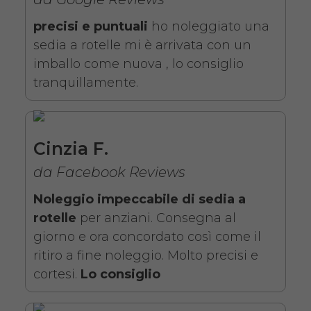
precisi e puntuali
ho noleggiato una
sedia a rotelle mi è arrivata con un
imballo come nuova , lo consiglio
tranquillamente.
Noleggio sedia a rotelle seduta
43 cm con braccioli lunghi
Cinzia F.
estraibili e pedane elevabili
da Facebook Reviews
estraibili. Il noleggio minimo è
Noleggio impeccabile di sedia a
di 7 giorni a partire da 76 euro.
rotelle
per anziani. Consegna al
Consegniamo a domicilio in
giorno e ora concordato così come il
tutta Italia, contattaci per
ritiro a fine noleggio. Molto precisi e
maggiori informazioni.
cortesi.
Lo consiglio
COSTO NOLEGGIO