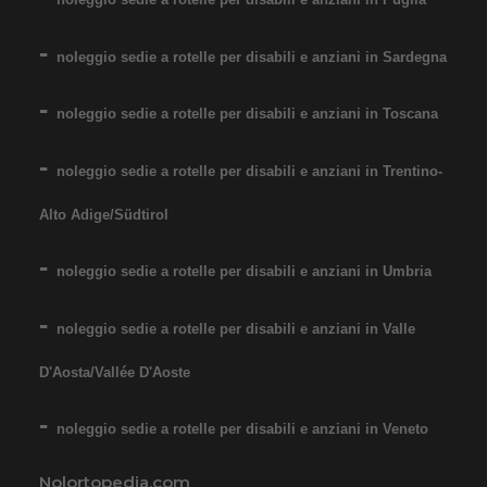
COSTO NOLEGGIO
da 89,00€
noleggio sedie a rotelle per disabili e anziani in Sardegna
noleggio sedie a rotelle per disabili e anziani in Toscana
SCHEDA COMPLETA
noleggio sedie a rotelle per disabili e anziani in Trentino-
Alto Adige/Südtirol
Noleggio Carrozzina
pieghevole ad autospinta
noleggio sedie a rotelle per disabili e anziani in Umbria
- con reggigambe -
Seduta 60 cm - Obesi
noleggio sedie a rotelle per disabili e anziani in Valle
D'Aosta/Vallée D'Aoste
noleggio sedie a rotelle per disabili e anziani in Veneto
Nolortopedia.com