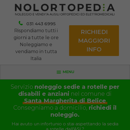
031 443 6995
Rispondiamo tutti i
RICHIEDI
giorni a tutte le ore
MAGGIORI
Noleggiamo e
INFO
vendiamo in tutta
Italia
MENU
Servizio
noleggio sedie a rotelle per
disabili e anziani
nel comune di
Santa Margherita di Belice
Consegniamo a domicilio,
richiedi il
noleggio.
Hai avuto un infortunio o stai aspettando la sedia
a rotelle dall'ASL?