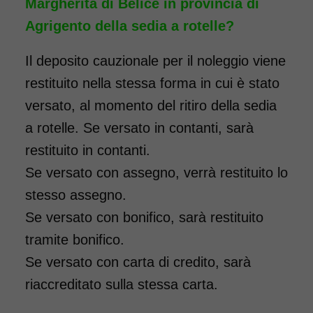
Margherita di Belice in provincia di
Agrigento della sedia a rotelle?
Il deposito cauzionale per il noleggio viene
Noleggio sedia a rotelle seduta
restituito nella stessa forma in cui è stato
46 cm TRANSITO con pedane
versato, al momento del ritiro della sedia
elevabili estraibili. Il noleggio
a rotelle. Se versato in contanti, sarà
minimo è di 7 giorni a partire
restituito in contanti.
da 76 euro. Consegniamo a
Se versato con assegno, verrà restituito lo
domicilio in tutta Italia,
stesso assegno.
contattaci per maggiori
Se versato con bonifico, sarà restituito
informazioni.
tramite bonifico.
COSTO NOLEGGIO
Se versato con carta di credito, sarà
da 76,01€
riaccreditato sulla stessa carta.