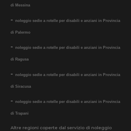
informazioni!
di Messina
COSTO NOLEGGIO
noleggio sedie a rotelle per disabili e anziani in Provincia
da 76,01€
di Palermo
noleggio sedie a rotelle per disabili e anziani in Provincia
SCHEDA COMPLETA
di Ragusa
Noleggio Carrozzina
noleggio sedie a rotelle per disabili e anziani in Provincia
pieghevole ad autospinta
- Seduta 55 cm - Obesi
di Siracusa
noleggio sedie a rotelle per disabili e anziani in Provincia
di Trapani
Altre regioni coperte dal servizio di noleggio