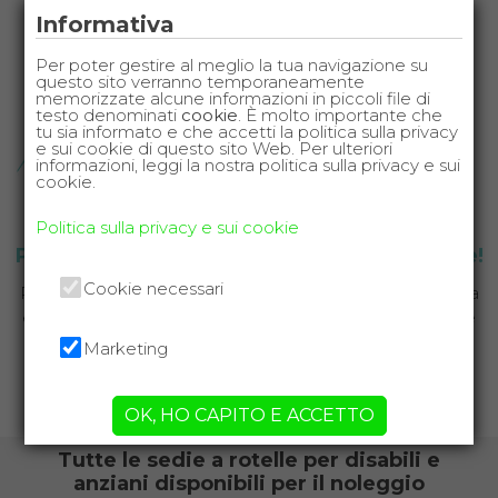
Informativa
Per poter gestire al meglio la tua navigazione su
questo sito verranno temporaneamente
memorizzate alcune informazioni in piccoli file di
testo denominati
cookie
. È molto importante che
tu sia informato e che accetti la politica sulla privacy
e sui cookie di questo sito Web. Per ulteriori
informazioni, leggi la nostra politica sulla privacy e sui
cookie.
Politica sulla privacy e sui cookie
Prenota la sedia a rotelle per le tue vacanze!
Cookie necessari
Parti senza pensieri, la sedia a rotelle ti verrà consegnata
e ritirata presso la struttura ricettiva che hai scelto per le
tue vacanze.
Marketing
CHIAMA ORA
OK, HO CAPITO E ACCETTO
Tutte le sedie a rotelle per disabili e
anziani disponibili per il noleggio