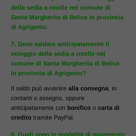
della sedia a rotelle nel comune di
Noleggio sedia a rotelle ad
Santa Margherita di Belice in provincia
ingombro ridotto, ideale per il
di Agrigento.
passaggio da porte e ascensori
stretti. La larghezza totale della
Devo saldare anticipatamente il
carrozzina è, infatti, di soli 50
noleggio della sedia a rotelle nel
cm. La sedia a rotelle può
comune di Santa Margherita di Belice
essere dotata di pedane
in provincia di Agrigento?
elevabili, per chi ha la
Il saldo può avvenire
alla consegna
, in
necessità, a seguito di un
intervento, di tenere la gamba
contanti o assegno, oppure
sollevata. Il noleggio minimo è
anticipatamente con
bonifico
o
carta di
di 7 giorni a partire da 96 euro.
credito
tramite PayPal.
Consegniamo a domicilio in
tutta Italia, contattaci per
Quali sono le modalità di pagamento