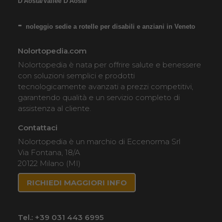
D'Aosta/Vallée D'Aoste
SCHEDA COMPLETA
noleggio sedie a rotelle per disabili e anziani in Veneto
Nolortopedia.com
Noleggio Carrozzina
Nolortopedia è nata per offrire salute e benessere
pieghevole ad autospinta
con soluzioni semplici e prodotti
tecnologicamente avanzati a prezzi competitivi,
- con reggigambe -
garantendo qualità e un servizio completo di
Seduta 60 cm - Obesi
assistenza al cliente.
Contattaci
Nolortopedia è un marchio di Eccenorma Srl
Via Fontana, 18/A
20122 Milano (MI)
RICHIEDI MAGGIORI INFO
Tel.:
+39 031 443 6995