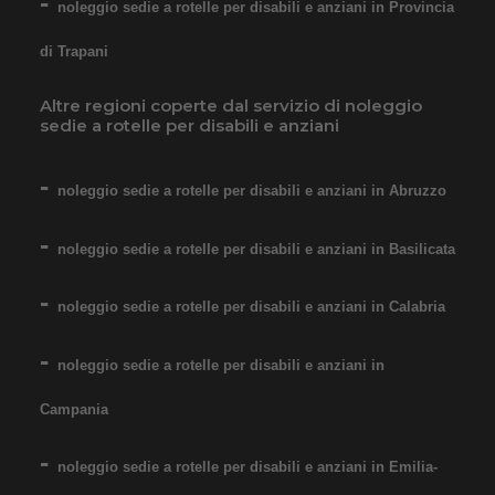
da 76,01€
noleggio sedie a rotelle per disabili e anziani in Provincia
di Trapani
SCHEDA COMPLETA
Altre regioni coperte dal servizio di noleggio
sedie a rotelle per disabili e anziani
Noleggio Carrozzina
noleggio sedie a rotelle per disabili e anziani in Abruzzo
pieghevole ad autospinta
- Seduta 55 cm - Obesi
noleggio sedie a rotelle per disabili e anziani in Basilicata
noleggio sedie a rotelle per disabili e anziani in Calabria
noleggio sedie a rotelle per disabili e anziani in
Campania
Noleggio sedia a rotelle seduta
55 cm, per persone obese,
noleggio sedie a rotelle per disabili e anziani in Emilia-