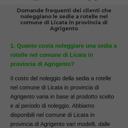
estraibili. Il noleggio minimo è
Domande frequenti dei clienti che
di 7 giorni a partire da 76 euro.
noleggiano le sedie a rotelle nel
Consegniamo a domicilio in
comune di Licata in provincia di
Agrigento
tutta Italia, contattaci per
maggiori informazioni.
Quanto costa noleggiare una sedia a
COSTO NOLEGGIO
rotelle nel comune di Licata in
da 76,01€
provincia di Agrigento?
Il costo del noleggio della sedia a rotelle
SCHEDA COMPLETA
nel comune di Licata in provincia di
Agrigento varia in base al prodotto scelto
e al periodo di noleggio. Abbiamo
Noleggio Carrozzina
pieghevole transito - Con
disponibili nel comune di Licata in
reggigambe - Seduta 40
provincia di Agrigento vari modelli, dalle