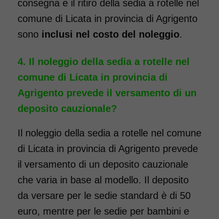
Noleggio sedia a rotelle seduta
consegna e il ritiro della sedia a rotelle nel
40 cm TRANSITO con pedane
comune di Licata in provincia di Agrigento
standard estraibili. Noleggio
sono
inclusi nel costo del noleggio
.
minimo 7 giorni a partire da 69
euro. Consegniamo a domicilio
Il noleggio della sedia a rotelle nel
in tutta Italia: contattaci per
comune di Licata in provincia di
maggiori informazioni!
Agrigento prevede il versamento di un
deposito cauzionale?
COSTO NOLEGGIO
da 69,00€
Il noleggio della sedia a rotelle nel comune
di Licata in provincia di Agrigento prevede
il versamento di un deposito cauzionale
SCHEDA COMPLETA
che varia in base al modello. Il deposito
da versare per le sedie standard è di 50
Noleggio Carrozzina
euro, mentre per le sedie per bambini e