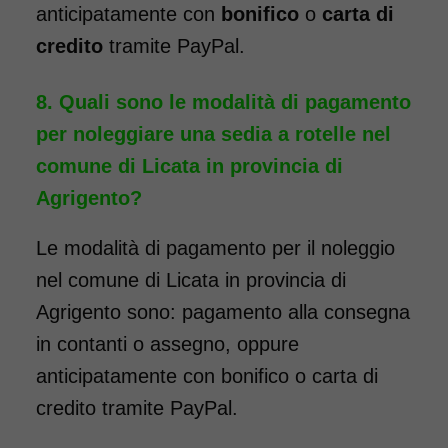
anticipatamente con
bonifico
o
carta di
passaggio da porte e ascensori
credito
tramite PayPal.
stretti. La larghezza totale della
carrozzina è, infatti, di soli 50
Quali sono le modalità di pagamento
cm. La sedia a rotelle può
per noleggiare una sedia a rotelle nel
essere dotata di pedane
comune di Licata in provincia di
elevabili, per chi ha la
Agrigento?
necessità, a seguito di un
intervento, di tenere la gamba
Le modalità di pagamento per il noleggio
sollevata. Il noleggio minimo è
nel comune di Licata in provincia di
di 7 giorni a partire da 96 euro.
Agrigento sono: pagamento alla consegna
Consegniamo a domicilio in
in contanti o assegno, oppure
tutta Italia, contattaci per
anticipatamente con bonifico o carta di
maggiori informazioni.
credito tramite PayPal.
COSTO NOLEGGIO