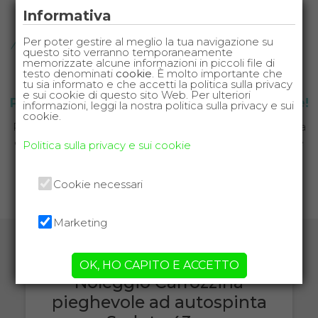
Informativa
Per poter gestire al meglio la tua navigazione su
questo sito verranno temporaneamente
memorizzate alcune informazioni in piccoli file di
testo denominati
cookie
. È molto importante che
tu sia informato e che accetti la politica sulla privacy
e sui cookie di questo sito Web. Per ulteriori
Prenota la sedia a rotelle per le tue vacanze!
informazioni, leggi la nostra politica sulla privacy e sui
cookie.
Parti senza pensieri, la sedia a rotelle ti verrà consegnata
e ritirata presso la struttura ricettiva che hai scelto per le
Politica sulla privacy e sui cookie
tue vacanze.
Cookie necessari
CHIAMA ORA
Marketing
Tutte le sedie a rotelle per disabili e
anziani disponibili per il noleggio
OK, HO CAPITO E ACCETTO
Noleggio Carrozzina
pieghevole ad autospinta