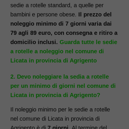
cm
sedie a rotelle standard, a quelle per
bambini e persone obese.
Il prezzo del
noleggio minimo di 7 giorni varia dai
79 agli 89 euro, con consegna e ritiro a
domicilio inclusi.
Guarda tutte le sedie
a rotelle a noleggio nel comune di
Licata in provincia di Agrigento
Noleggio sedia a rotelle seduta
40 cm TRANSITO con pedane
Devo noleggiare la sedia a rotelle
elevabili estraibili. Il noleggio
per un minimo di giorni nel comune di
minimo è di 7 giorni a partire
Licata in provincia di Agrigento?
da 76 euro. Consegniamo a
domicilio in tutta Italia,
Il noleggio minimo per le sedie a rotelle
contattaci per maggiori
nel comune di Licata in provincia di
informazioni.
Agrigento è di
7 giorni
. Al termine del