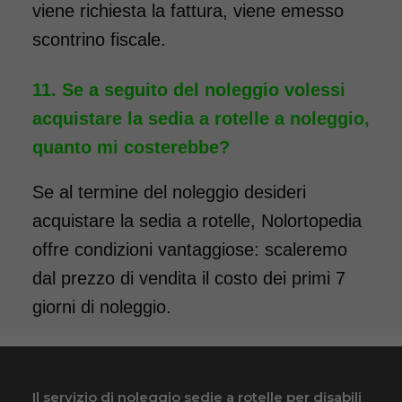
viene richiesta la fattura, viene emesso
Noleggio Carrozzina
scontrino fiscale.
pieghevole per bambini
seduta 35
Se a seguito del noleggio volessi
acquistare la sedia a rotelle a noleggio,
quanto mi costerebbe?
Se al termine del noleggio desideri
acquistare la sedia a rotelle, Nolortopedia
offre condizioni vantaggiose: scaleremo
Noleggio sedia a rotelle per
dal prezzo di vendita il costo dei primi 7
bambini con bracciolo
ribaltabile, schienale
giorni di noleggio.
pieghevole e pedane elevabili.
Il noleggio minimo è di 7
giorni a 89 euro. Consegniamo
Il servizio di noleggio sedie a rotelle per disabili