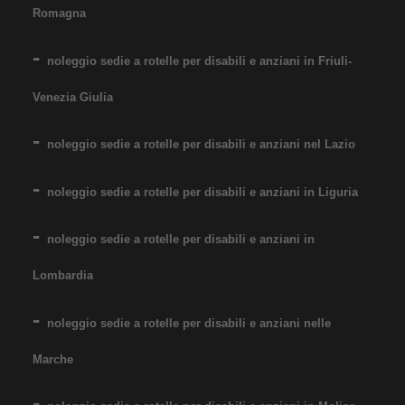
portata fino 160 kg. Noleggio
Romagna
minimo 7 giorni a 89 euro.
Consegniamo a domicilio in
noleggio sedie a rotelle per disabili e anziani in Friuli-
tutta Italia: contattaci per
Venezia Giulia
maggiori informazioni!
noleggio sedie a rotelle per disabili e anziani nel Lazio
COSTO NOLEGGIO
da 89,00€
noleggio sedie a rotelle per disabili e anziani in Liguria
noleggio sedie a rotelle per disabili e anziani in
SCHEDA COMPLETA
Lombardia
noleggio sedie a rotelle per disabili e anziani nelle
Noleggio Carrozzina
pieghevole ad autospinta
Marche
- Seduta 60 cm - Obesi