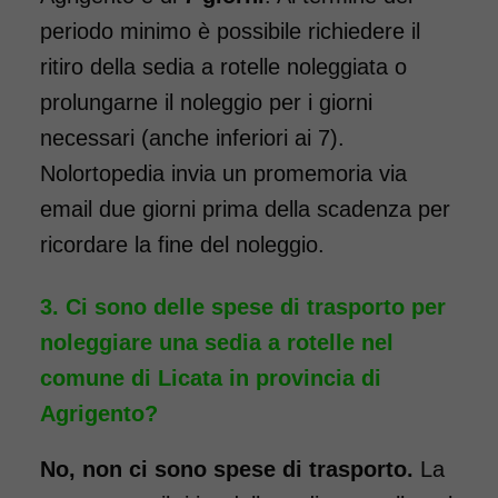
COSTO NOLEGGIO
periodo minimo è possibile richiedere il
da 76,01€
ritiro della sedia a rotelle noleggiata o
prolungarne il noleggio per i giorni
necessari (anche inferiori ai 7).
SCHEDA COMPLETA
Nolortopedia invia un promemoria via
email due giorni prima della scadenza per
Noleggio Carrozzina
ricordare la fine del noleggio.
pieghevole transito -
Seduta 40 cm
Ci sono delle spese di trasporto per
noleggiare una sedia a rotelle nel
comune di Licata in provincia di
Agrigento?
No, non ci sono spese di trasporto.
La