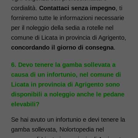
rinforzata. Dotata di pedane
cordialità.
Contattaci senza impegno
, ti
elevabili, ideale per chi ha
forniremo tutte le informazioni necessarie
necessità di tenere sollevate le
per il noleggio della sedia a rotelle nel
gambe a seguito di un
comune di Licata in provincia di Agrigento,
intervento. Il noleggio minimo
concordando il giorno di consegna
.
è di 7 giorni a 96 euro.
COSTO NOLEGGIO
Devo tenere la gamba sollevata a
causa di un infortunio, nel comune di
da 96,00€
Licata in provincia di Agrigento sono
disponibili a noleggio anche le pedane
SCHEDA COMPLETA
elevabili?
Se hai avuto un infortunio e devi tenere la
Noleggio Carrozzina
gamba sollevata, Nolortopedia nel
pieghevole ad ingombro