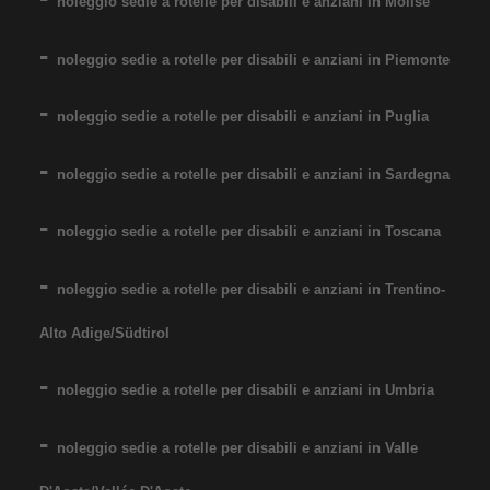
noleggio sedie a rotelle per disabili e anziani in Molise
noleggio sedie a rotelle per disabili e anziani in Piemonte
noleggio sedie a rotelle per disabili e anziani in Puglia
Noleggio sedia a rotelle seduta
noleggio sedie a rotelle per disabili e anziani in Sardegna
60 cm, per persone obese,
noleggio sedie a rotelle per disabili e anziani in Toscana
portata fino 160 kg. Noleggio
minimo 7 giorni a 89 euro.
noleggio sedie a rotelle per disabili e anziani in Trentino-
Consegniamo a domicilio in
tutta Italia: contattaci per
Alto Adige/Südtirol
maggiori informazioni!
noleggio sedie a rotelle per disabili e anziani in Umbria
COSTO NOLEGGIO
da 89,00€
noleggio sedie a rotelle per disabili e anziani in Valle