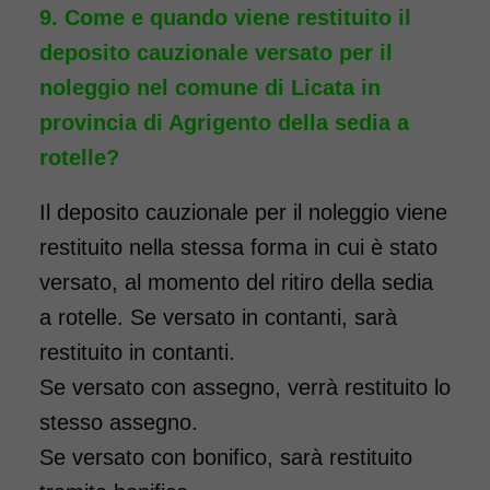
da 96,00€
Come e quando viene restituito il
deposito cauzionale versato per il
noleggio nel comune di Licata in
SCHEDA COMPLETA
provincia di Agrigento della sedia a
rotelle?
Noleggio Carrozzina
Il deposito cauzionale per il noleggio viene
pieghevole transito - Con
restituito nella stessa forma in cui è stato
reggigambe - Seduta 46
versato, al momento del ritiro della sedia
cm
a rotelle. Se versato in contanti, sarà
restituito in contanti.
Se versato con assegno, verrà restituito lo
stesso assegno.
Se versato con bonifico, sarà restituito