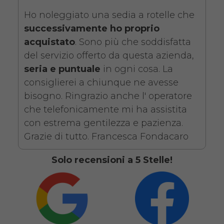
SCHEDA COMPLETA
Ho noleggiato una sedia a rotelle che
successivamente ho proprio
Noleggio Carrozzina
acquistato
. Sono più che soddisfatta
pieghevole ad autospinta
del servizio offerto da questa azienda,
- Con reggigambe -
seria e puntuale
in ogni cosa. La
consiglierei a chiunque ne avesse
Seduta 46 cm
bisogno. Ringrazio anche l' operatore
che telefonicamente mi ha assistita
con estrema gentilezza e pazienza.
Grazie di tutto. Francesca Fondacaro
Solo recensioni a 5 Stelle!
Noleggio sedia a rotelle seduta
46 cm con braccioli lunghi
estraibili e pedane elevabili