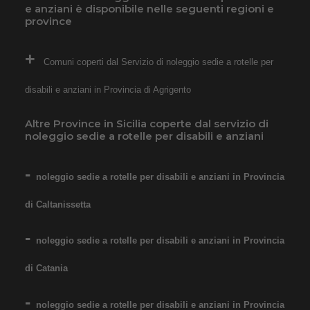
e anziani è disponibile nelle seguenti regioni e
a domicilio in tutta Italia,
province
contattaci per maggiori
informazioni!
Comuni coperti dal Servizio di noleggio sedie a rotelle per
COSTO NOLEGGIO
disabili e anziani in Provincia di Agrigento
da 89,00€
Altre Province in Sicilia coperte dal servizio di
noleggio sedie a rotelle per disabili e anziani
SCHEDA COMPLETA
noleggio sedie a rotelle per disabili e anziani in Provincia
di Caltanissetta
Noleggio Carrozzina
pieghevole per bambini e
noleggio sedie a rotelle per disabili e anziani in Provincia
ragazzi - Seduta 40 cm
di Catania
noleggio sedie a rotelle per disabili e anziani in Provincia