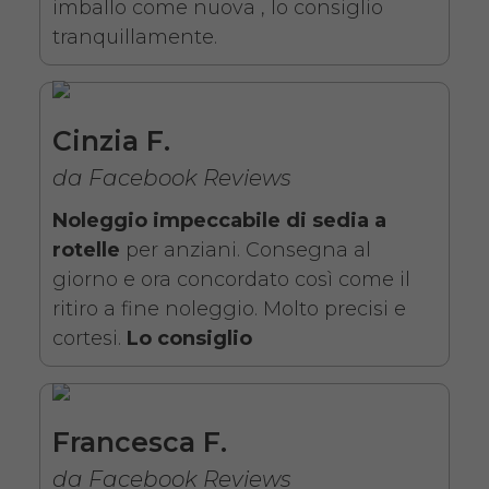
imballo come nuova , lo consiglio
tranquillamente.
Noleggio sedia a rotelle seduta
43 cm con braccioli lunghi
Cinzia F.
estraibili e pedane elevabili
da Facebook Reviews
estraibili. Il noleggio minimo è
Noleggio impeccabile di sedia a
di 7 giorni a partire da 76 euro.
rotelle
per anziani. Consegna al
Consegniamo a domicilio in
giorno e ora concordato così come il
tutta Italia, contattaci per
ritiro a fine noleggio. Molto precisi e
maggiori informazioni.
cortesi.
Lo consiglio
COSTO NOLEGGIO
da 76,01€
Francesca F.
da Facebook Reviews