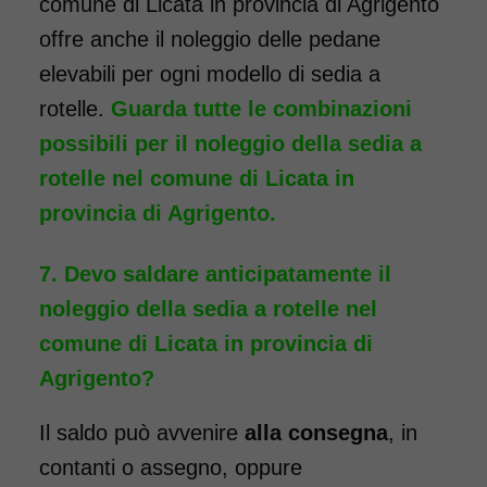
comune di Licata in provincia di Agrigento
ridotto - con reggigambe
offre anche il noleggio delle pedane
- Seduta 40 cm
elevabili per ogni modello di sedia a
rotelle.
Guarda tutte le combinazioni
possibili per il noleggio della sedia a
rotelle nel comune di Licata in
provincia di Agrigento.
Devo saldare anticipatamente il
noleggio della sedia a rotelle nel
comune di Licata in provincia di
Agrigento?
Il saldo può avvenire
alla consegna
, in
Noleggio sedia a rotelle ad
contanti o assegno, oppure
ingombro ridotto, ideale per il