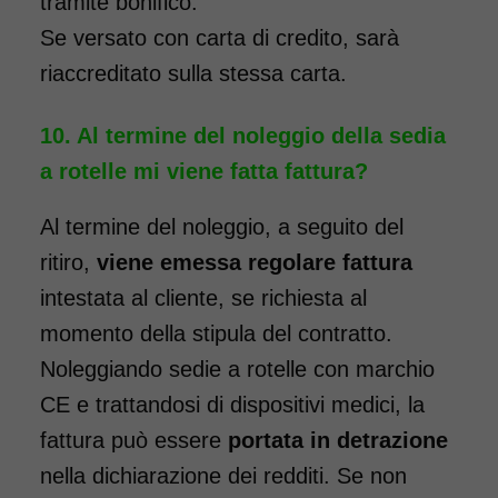
tramite bonifico.
Noleggio sedia a rotelle seduta
Se versato con carta di credito, sarà
46 cm TRANSITO con pedane
riaccreditato sulla stessa carta.
elevabili estraibili. Il noleggio
minimo è di 7 giorni a partire
Al termine del noleggio della sedia
da 76 euro. Consegniamo a
a rotelle mi viene fatta fattura?
domicilio in tutta Italia,
contattaci per maggiori
Al termine del noleggio, a seguito del
informazioni.
ritiro,
viene emessa regolare fattura
intestata al cliente, se richiesta al
COSTO NOLEGGIO
momento della stipula del contratto.
da 76,01€
Noleggiando sedie a rotelle con marchio
CE e trattandosi di dispositivi medici, la
fattura può essere
portata in detrazione
SCHEDA COMPLETA
nella dichiarazione dei redditi. Se non