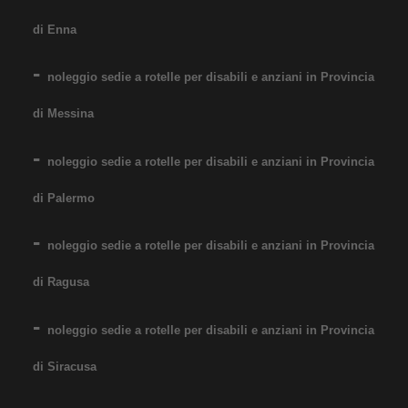
di Enna
noleggio sedie a rotelle per disabili e anziani in Provincia
Noleggio sedia a rotelle con
di Messina
pedane estraibili elevabili con
noleggio sedie a rotelle per disabili e anziani in Provincia
reggigambe. Per bambini e
ragazzi dai 9/10 anni. Il
di Palermo
noleggio minimo è di 7 giorni
noleggio sedie a rotelle per disabili e anziani in Provincia
a 76 euro. Consegniamo a
domicilio in tutta Italia,
di Ragusa
contattaci per maggiori
noleggio sedie a rotelle per disabili e anziani in Provincia
informazioni!
COSTO NOLEGGIO
di Siracusa