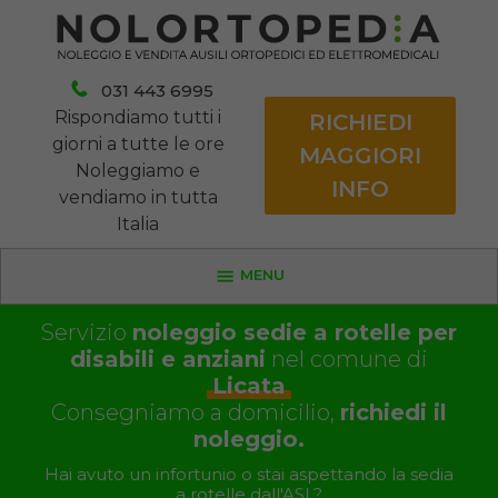
031 443 6995
Rispondiamo tutti i
RICHIEDI
giorni a tutte le ore
MAGGIORI
Noleggiamo e
INFO
vendiamo in tutta
Italia
MENU
Servizio
noleggio sedie a rotelle per
disabili e anziani
nel comune di
Licata
Consegniamo a domicilio,
richiedi il
noleggio.
Hai avuto un infortunio o stai aspettando la sedia
a rotelle dall'ASL?