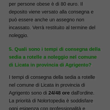
pieghevole ad autospinta
per persone obese è di 80 euro. Il
- con reggigambe -
deposito viene versato alla consegna e
Seduta 55 cm - Obesi
può essere anche un assegno non
incassato. Verrà restituito al termine del
noleggio.
Quali sono i tempi di consegna della
sedia a rotelle a noleggio nel comune
di Licata in provincia di Agrigento?
I tempi di consegna della sedia a rotelle
Noleggio sedia a rotelle seduta
55 cm, per persone obese,
nel comune di Licata in provincia di
portata fino a 160 kg.
Agrigento sono di
24/48 ore
dall'ordine.
Carrozzina a doppia crociera,
La priorità di Nolortopedia è soddisfare
con forcella anteriore
ogni esigenza con professionalità e