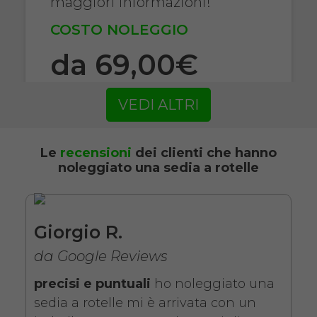
maggiori informazioni!
COSTO NOLEGGIO
da 69,00€
VEDI ALTRI
SCHEDA COMPLETA
Le
recensioni
dei clienti che hanno
noleggiato una sedia a rotelle
Noleggio Carrozzina
pieghevole ad autospinta
- Con reggigambe -
Seduta 43 cm
Giorgio R.
da Google Reviews
precisi e puntuali
ho noleggiato una
sedia a rotelle mi è arrivata con un